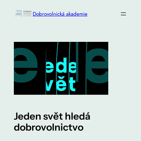
Přeskočit
Dobrovolnická akademie
na
obsah
Jeden svět hledá
dobrovolnictvo